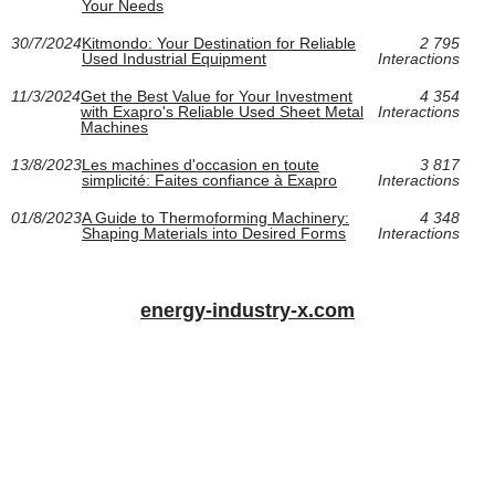
Your Needs
30/7/2024
Kitmondo: Your Destination for Reliable
2 795
Used Industrial Equipment
Interactions
11/3/2024
Get the Best Value for Your Investment
4 354
with Exapro's Reliable Used Sheet Metal
Interactions
Machines
13/8/2023
Les machines d'occasion en toute
3 817
simplicité: Faites confiance à Exapro
Interactions
01/8/2023
A Guide to Thermoforming Machinery:
4 348
Shaping Materials into Desired Forms
Interactions
energy-industry-x.com