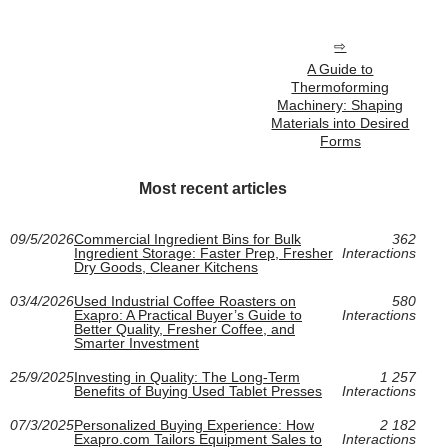
A Guide to
Thermoforming
Machinery: Shaping
Materials into Desired
Forms
Most recent articles
09/5/2026
Commercial Ingredient Bins for Bulk
362
Ingredient Storage: Faster Prep, Fresher
Interactions
Dry Goods, Cleaner Kitchens
03/4/2026
Used Industrial Coffee Roasters on
580
Exapro: A Practical Buyer’s Guide to
Interactions
Better Quality, Fresher Coffee, and
Smarter Investment
25/9/2025
Investing in Quality: The Long-Term
1 257
Benefits of Buying Used Tablet Presses
Interactions
07/3/2025
Personalized Buying Experience: How
2 182
Exapro.com Tailors Equipment Sales to
Interactions